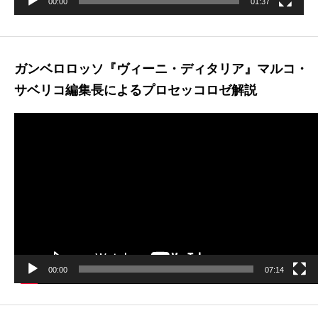
00:00
01:37
ガンベロロッソ『ヴィーニ・ディタリア』マルコ・
サベリコ編集長によるプロセッコロゼ解説
動
画
プ
レ
ー
ヤ
ー
00:00
07:14