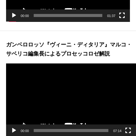
ー
00:00
01:37
ガンベロロッソ『ヴィーニ・ディタリア』マルコ・
サベリコ編集長によるプロセッコロゼ解説
動
画
プ
レ
ー
ヤ
ー
00:00
07:14