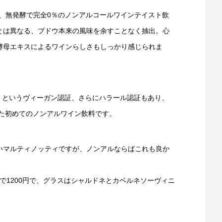
は、無発酵で完全0％のノンアルコールワインテイスト飲
とは異なる、ブドウ本来の風味を余すことなく抽出。心
酵母エキスによるワインらしさもしっかり感じられま
endly」というヴィーガン認証、さらにハラール認証もあり、
れた初めてのノンアルワイン飲料です。
いマルティノッティですが、ノンアルならばこれも良か
）で1200円で、グラスはシャルドネとカベルネソーヴィニ