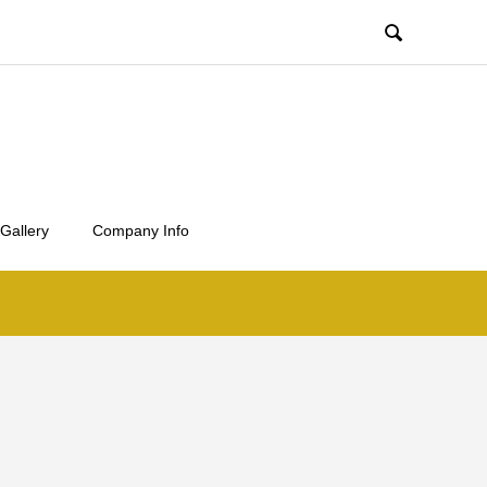

Gallery
Company Info