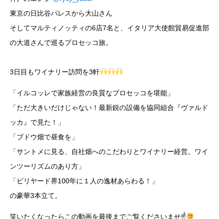
東京の日比谷パレスから大山さん
そしてマルティノッティの6店7名と、イタリア大使館貿易促進部
の大道さんで巡るプロセッコ旅。
3日目もワイナリー訪問を3軒
「イルコッレで家族経営の良質なプロセッコを堪能」
「ただ大きいだけじゃない！最新鋭の設備を協同組合『ヴァルド
ッカ』で見た！」
「ブドウ畑で昼食を」
「サントメに見る、自社畑へのこだわりとワイナリー経営。ワイ
ンツーリズムのあり方」
「ビリヤード界100年に１人の逸材あらわる！」
の豪華3本立て。
笑いたくなったらこの動画を最後までご覧くださいませ☝