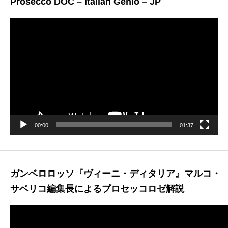
Prosecco DOC – Italian Genio – JP
動
画
プ
レ
ー
ヤ
ー
00:00
01:37
ガンベロロッソ『ヴィーニ・ディタリア』マルコ・
サベリコ編集長によるプロセッコロゼ解説
動
画