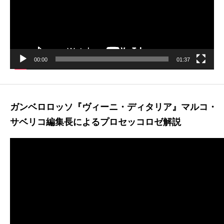
レ
ー
ヤ
ー
00:00
01:37
ガンベロロッソ『ヴィーニ・ディタリア』マルコ・
サベリコ編集長によるプロセッコロゼ解説
動
画
プ
レ
ー
ヤ