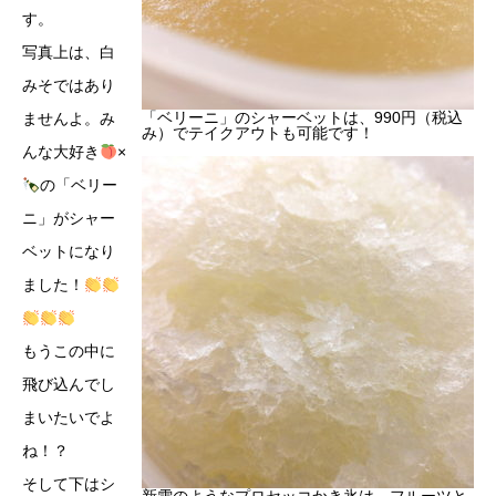
す。
写真上は、白
みそではあり
「ベリーニ」のシャーベットは、990円（税込
ませんよ。み
み）でテイクアウトも可能です！
んな大好き
×
の「ベリー
ニ」がシャー
ベットになり
ました！
もうこの中に
飛び込んでし
まいたいでよ
ね！？
そして下はシ