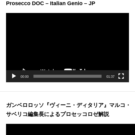
Prosecco DOC – Italian Genio – JP
動
画
プ
レ
ー
ヤ
ー
00:00
01:37
ガンベロロッソ『ヴィーニ・ディタリア』マルコ・
サベリコ編集長によるプロセッコロゼ解説
動