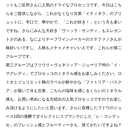
ットもご近所さんに人気のドライなプロセッコです。今日はこち
らをご提供しながら、これがなくなり次第「イティネラ」のブリ
ュットに。辛口で、華やかで、「これが好き！」という方も多い
ですね。さらにみんな大好き「ヴィッラ・サンディ」もエレガン
トさのある、なによりチーフワインメーカーのステファノさんが
格好いいですし、人柄もメチャメチャいい人です。これらが第二
グループです。
第三グループはフリウリ＝ヴェネツィア・ジューリア州の「イ・
マグレディ」でプロセッコのミネラル感をお楽しみください。ロ
ミオとジュリエット柄のラベルが鮮やかな「ファミリア・パスク
ア」が届いて冷え次第、こちらの塩味を感じるくらいのミネラル
感も、お買い求めになる方続出の人気プロセッコですのでお楽し
み頂けるようにしたいと思います。さらに収穫したブドウのジュ
ース1回の発酵でダイレクトにスプマンテにした「レ・コンテッ
セ」のフレッシュ感とフルーティーさも、捨てがたいですよね？