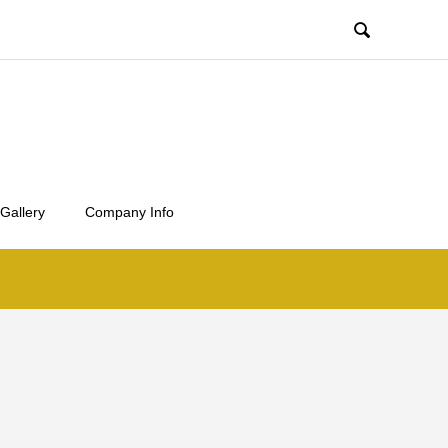

Gallery
Company Info