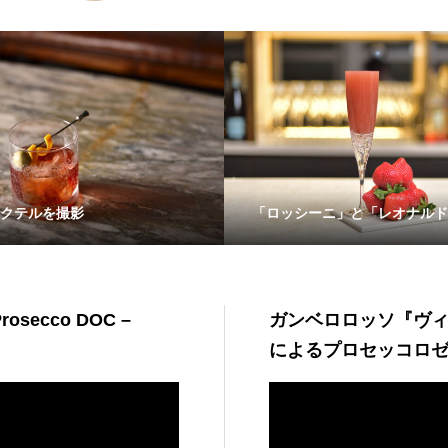
クテルを撮影
「ロッシーニ」と「レオナルド
ecco DOC –
ガンベロロッソ『ヴ
によるプロセッコロ
動
画